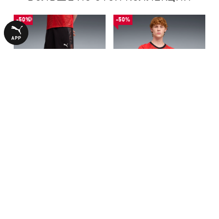
-50%
-50%
Шорты individualFINAL
Футболка individualFINAL
Football Shorts Men
Football Jersey Men
840,00 ₴
990,00 ₴
1690,00 ₴
1990,00 ₴
С ЭТИМ ТОВАРОМ ПОКУПАЮТ
-50%
-50%