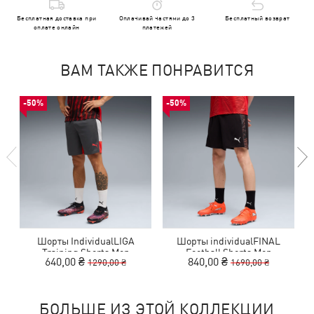
Бесплатная доставка при
Оплачивай частями до 3
Бесплатный возврат
оплате онлайн
платежей
ВАМ ТАКЖЕ ПОНРАВИТСЯ
-50%
-50%
Шорты IndividualLIGA
Шорты individualFINAL
Training Shorts Men
Football Shorts Men
640,00 ₴
840,00 ₴
1290,00 ₴
1690,00 ₴
БОЛЬШЕ ИЗ ЭТОЙ КОЛЛЕКЦИИ