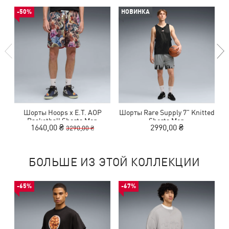
-50%
НОВИНКА
Шорты Hoops x E.T. AOP
Шорты Rare Supply 7" Knitted
Ш
Basketball Shorts Men
Shorts Men
1640,00 ₴
2990,00 ₴
3290,00 ₴
БОЛЬШЕ ИЗ ЭТОЙ КОЛЛЕКЦИИ
-65%
-67%