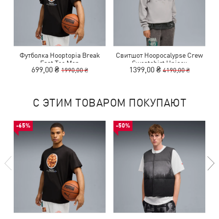
Футболка Hooptopia Break
Свитшот Hoopocalypse Crew
Fast Tee Men
Sweatshirt Unisex
699,00 ₴
1399,00 ₴
1990,00 ₴
4190,00 ₴
С ЭТИМ ТОВАРОМ ПОКУПАЮТ
-65%
-50%