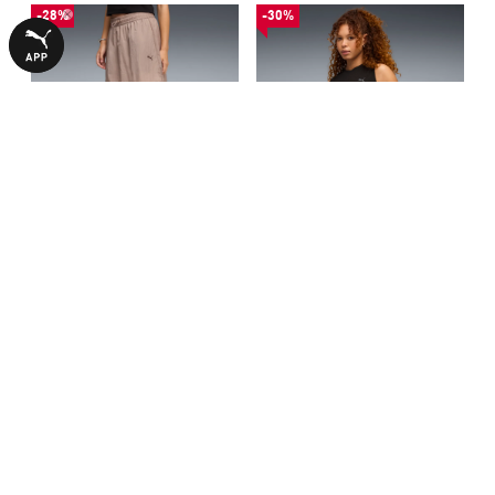
-28%
-30%
Юбка HER Woven Skirt Women
Майка HER Tank Women
1640,00 ₴
1040,00 ₴
2290,00 ₴
1490,00 ₴
С ЭТИМ ТОВАРОМ ПОКУПАЮТ
-50%
-28%