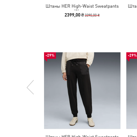
Штаны HER High-Waist Sweatpants
Шта
Women
2399,00 ₴
3390,00 ₴
-29%
-29%
Штаны HER High-Waist Sweatpants
Шта