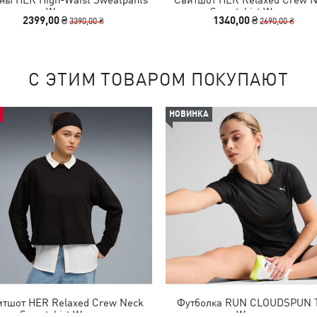
Women
Sweatshirt Women
2399,00 ₴
1340,00 ₴
3390,00 ₴
2690,00 ₴
С ЭТИМ ТОВАРОМ ПОКУПАЮТ
НОВИНКА
тшот HER Relaxed Crew Neck
Футболка RUN CLOUDSPUN 
Sweatshirt Women
Women