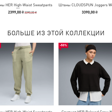
ны HER High-Waist Sweatpants
Штаны CLOUDSPUN Joggers 
Women
2399,00 ₴
3390,00 ₴
3390,00 ₴
БОЛЬШЕ ИЗ ЭТОЙ КОЛЛЕКЦИИ
-50%
ны HER High-Waist Sweatpants
Свитшот HER Relaxed Crew 