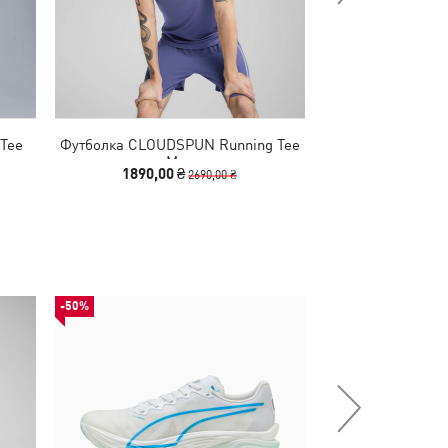
Tee
Футболка CLOUDSPUN Running Tee
Футболка Essent
Men
Logo 
1890,00 ₴
1290
2690,00 ₴
-50%
НОВИНКА