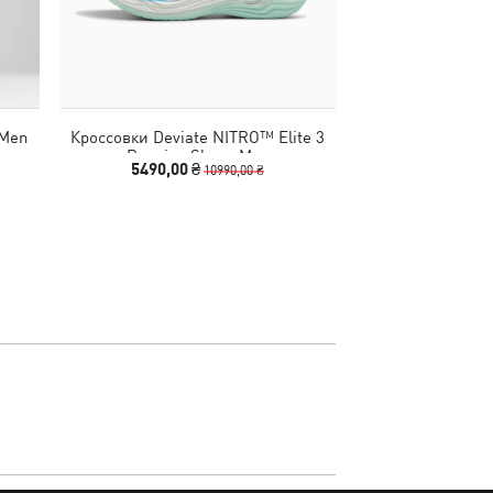
 Men
Кроссовки Deviate NITRO™ Elite 3
Кепка ESS Metal 
Running Shoes Men
C
5490,00 ₴
990
10990,00 ₴