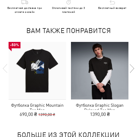
Бесплатная доставка при
Оплачивай частями до 3
Бесплатный возврат
оплате онлайн
платежей
ВАМ ТАКЖЕ ПОНРАВИТСЯ
-50%
Футболка Graphic Mountain
Футболка Graphic Slogan
Ф
Tee Men
Relaxed Tee Men
690,00 ₴
1390,00 ₴
1390,00 ₴
БОЛЬШЕ ИЗ ЭТОЙ КОЛЛЕКЦИИ