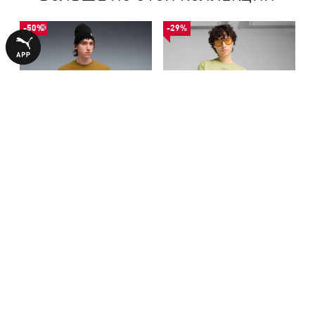
-50%
-29%
Футболка GRAPHIC Magazine
Футболка GRAPHICS The
Tee Men
PUMA Cat Tee Men
1340,00 ₴
1690,00 ₴
2690,00 ₴
2390,00 ₴
С ЭТИМ ТОВАРОМ ПОКУПАЮТ
-29%
-71%