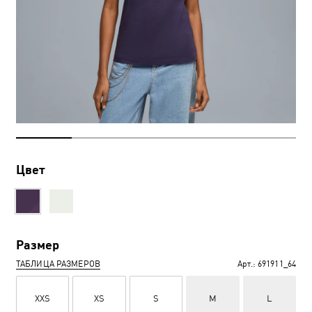
Цвет
Размер
ТАБЛИЦА РАЗМЕРОВ
Арт.:
691911_64
XXS
XS
S
M
L