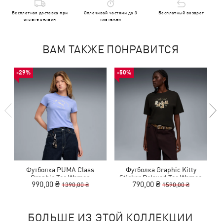
Бесплатная доставка при
Оплачивай частями до 3
Бесплатный возврат
оплате онлайн
платежей
ВАМ ТАКЖЕ ПОНРАВИТСЯ
-29%
-50%
Футболка PUMA Class
Футболка Graphic Kitty
Graphic Tee Women
Sticker Relaxed Tee Women
990,00 ₴
790,00 ₴
1390,00 ₴
1590,00 ₴
БОЛЬШЕ ИЗ ЭТОЙ КОЛЛЕКЦИИ