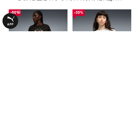
-50%
-30%
Футболка Graphic Kitty
Футболка Graphic Bubble
Sticker Relaxed Tee Women
Oversized Tee Women
790,00 ₴
1190,00 ₴
1590,00 ₴
1690,00 ₴
С ЭТИМ ТОВАРОМ ПОКУПАЮТ
-29%
-30%