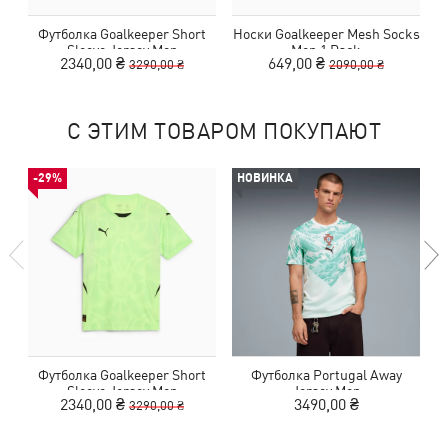
Футболка Goalkeeper Short
Носки Goalkeeper Mesh Socks
Sleeve Jersey Men
Men 1 Pack
2340,00 ₴
649,00 ₴
3290,00 ₴
2090,00 ₴
С ЭТИМ ТОВАРОМ ПОКУПАЮТ
-29%
НОВИНКА
Футболка Goalkeeper Short
Футболка Portugal Away
Ф
Sleeve Jersey Men
Jersey Men
2340,00 ₴
3490,00 ₴
3290,00 ₴