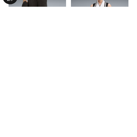
Штаны
Жилетка
FUTURE.PUMA.ARCHIVE
FUTURE.PUMA.ARCHIVE
1890,00 ₴
1799,00 ₴
3790,00 ₴
3990,00 ₴
Wide Washed Sweatpants
Half-Zip Knitted Tank Women
Unisex
С ЭТИМ ТОВАРОМ ПОКУПАЮТ
-53%
-63%