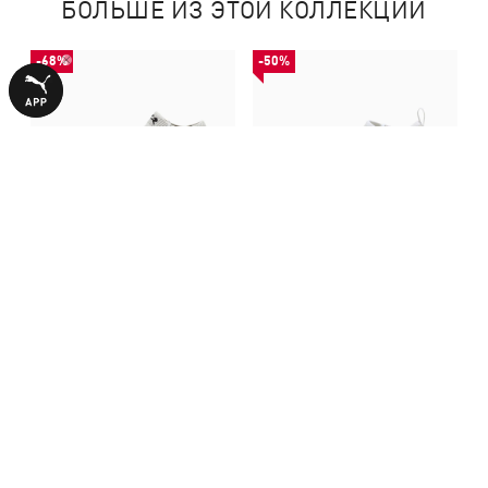
БОЛЬШЕ ИЗ ЭТОЙ КОЛЛЕКЦИИ
-68%
-50%
Бутсы FUTURE 8 ULTIMATE
Бутсы FUTURE 8 MATCH Mid
FG Football Boots Unisex
Futsal Boots Youth
3499,00 ₴
1790,00 ₴
11090,00 ₴
3590,00 ₴
С ЭТИМ ТОВАРОМ ПОКУПАЮТ
-53%
-30%