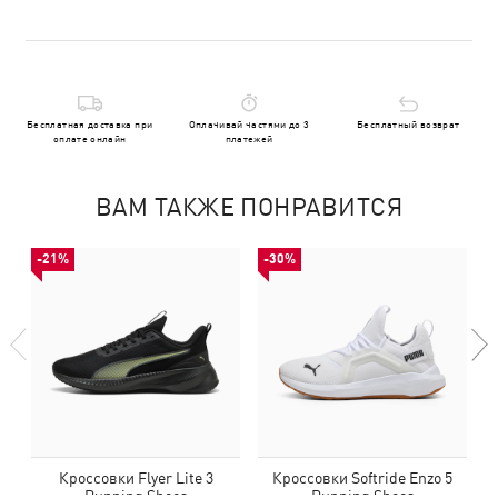
Бесплатная доставка при
Оплачивай частями до 3
Бесплатный возврат
оплате онлайн
платежей
ВАМ ТАКЖЕ ПОНРАВИТСЯ
-21%
-30%
Кроссовки Flyer Lite 3
Кроссовки Softride Enzo 5
Running Shoes
Running Shoes