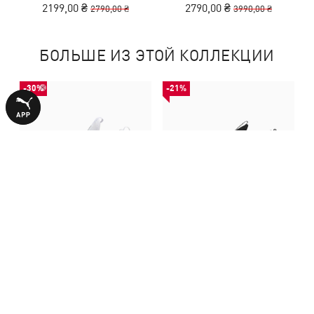
2199,00 ₴
2790,00 ₴
2790,00 ₴
3990,00 ₴
БОЛЬШЕ ИЗ ЭТОЙ КОЛЛЕКЦИИ
-30%
-21%
Кроссовки Softride Enzo 5
Кроссовки Flyer Lite 3
Running Shoes
Running Shoes
2790,00 ₴
2199,00 ₴
3990,00 ₴
2790,00 ₴
С ЭТИМ ТОВАРОМ ПОКУПАЮТ