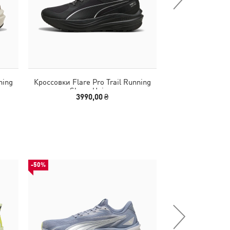
ning
Кроссовки Flare Pro Trail Running
Кроссовки Voya
Shoes Unisex
Trail Runni
3990,00 ₴
4340,00
-50%
-51%