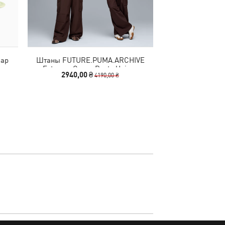
Cap
Штаны FUTURE.PUMA.ARCHIVE
Футболка F1® M
Extreme Cargo Pants Unisex
2940,00 ₴
2290
4190,00 ₴