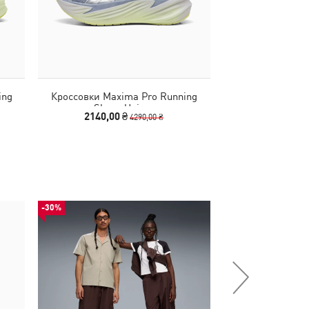
ing
Кроссовки Maxima Pro Running
Кепка ESS Runn
Shoes Unisex
2140,00 ₴
440,00
4290,00 ₴
-30%
НОВИНКА