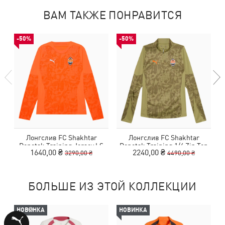
ВАМ ТАКЖЕ ПОНРАВИТСЯ
-50%
-50%
Лонгслив FC Shakhtar
Лонгслив FC Shakhtar
Donetsk Training Jersey LS
Donetsk Training 1/4 Zip Top
1640,00 ₴
2240,00 ₴
3290,00 ₴
4490,00 ₴
БОЛЬШЕ ИЗ ЭТОЙ КОЛЛЕКЦИИ
НОВИНКА
НОВИНКА