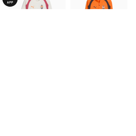
Лонгслив FC Shakhtar
Лонгслив FC Shakhtar
Donetsk Training Jersey LS
Donetsk Training 1/4 Zip Top
4190,00 ₴
4990,00 ₴
Pro
Pro
С ЭТИМ ТОВАРОМ ПОКУПАЮТ
-50%
-50%