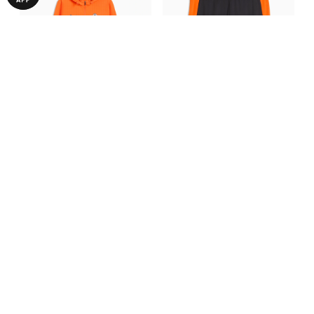
Куртка FC Shakhtar Donetsk
Шорты FC Shakhtar Donetsk
Training Softshell Jacket Men
Training Shorts
6690,00 ₴
2490,00 ₴
С ЭТИМ ТОВАРОМ ПОКУПАЮТ
-50%
-50%