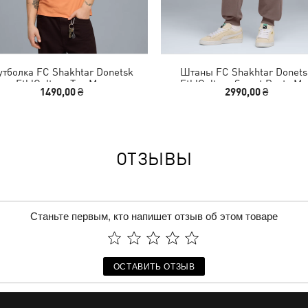
тболка FC Shakhtar Donetsk
Штаны FC Shakhtar Donets
FtblCulture Tee Men
FtblCulture Sweat Pants Me
1490,00 ₴
2990,00 ₴
ОТЗЫВЫ
Станьте первым, кто напишет отзыв об этом товаре
ОСТАВИТЬ ОТЗЫВ