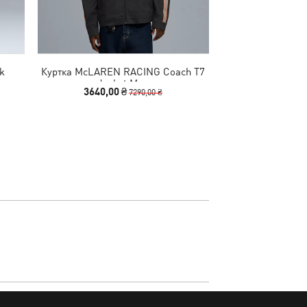
k
Куртка McLAREN RACING Coach T7
Спортивный ко
n
Jacket Men
Tracks
3640,00 ₴
3140,00
7290,00 ₴