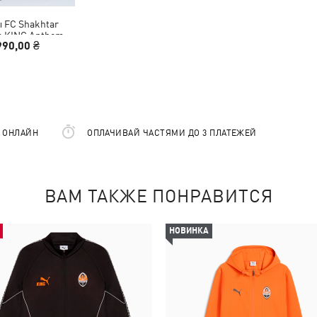
 FC Shakhtar
k KING Anthem
990,00 ₴
ants Men
Е ОНЛАЙН
ОПЛАЧИВАЙ ЧАСТЯМИ ДО 3 ПЛАТЕЖЕЙ
ВАМ ТАКЖЕ ПОНРАВИТСЯ
НОВИНКА