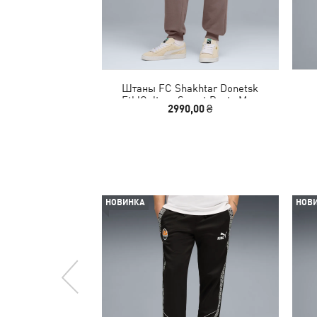
Штаны FC Shakhtar Donetsk
FtblCulture Sweat Pants Men
2990,00 ₴
НОВИНКА
НОВ