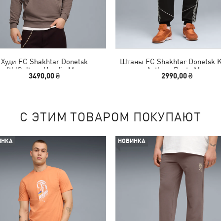
Худи FC Shakhtar Donetsk
Штаны FC Shakhtar Donetsk 
ftblCulture Hoodie Men
Anthem Pants Men
3490,00 ₴
2990,00 ₴
С ЭТИМ ТОВАРОМ ПОКУПАЮТ
ИНКА
НОВИНКА