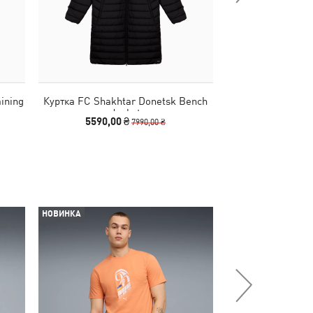
ining
Куртка FC Shakhtar Donetsk Bench
Куртка FC Shakht
Jacket
Padded
5590,00 ₴
4190,00
7990,00 ₴
НОВИНКА
НОВИНКА