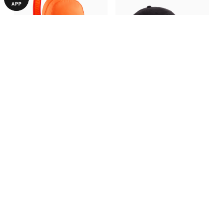
Рюкзак FC Shakhtar Donetsk
Кепка FC Shakhtar Donetsk
ftblEssentials 22L Backpack
ftblEssentials Cap
1690,00 ₴
1190,00 ₴
С ЭТИМ ТОВАРОМ ПОКУПАЮТ
НОВИНКА
НОВИНКА