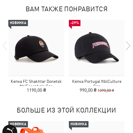
ВАМ ТАКЖЕ ПОНРАВИТСЯ
НОВИНКА
-29%
Кепка FC Shakhtar Donetsk
Кепка Portugal ftblCulture
К
ftblEssentials Cap
Cap
1190,00 ₴
990,00 ₴
1390,00 ₴
БОЛЬШЕ ИЗ ЭТОЙ КОЛЛЕКЦИИ
НОВИНКА
НОВИНКА