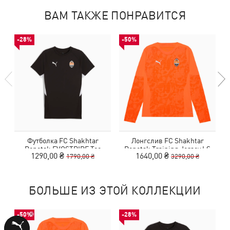
ВАМ ТАКЖЕ ПОНРАВИТСЯ
-28%
-50%
Футболка FC Shakhtar
Лонгслив FC Shakhtar
Donetsk EVOSTRIPE Tee
Donetsk Training Jersey LS
1290,00 ₴
1640,00 ₴
1790,00 ₴
3290,00 ₴
БОЛЬШЕ ИЗ ЭТОЙ КОЛЛЕКЦИИ
-50%
-28%