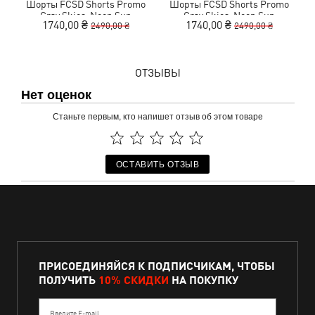
Шорты FCSD Shorts Promo
Шорты FCSD Shorts Promo
К
Gray Skies-Neon Sun
Gray Skies-Neon Sun
1740,00 ₴
1740,00 ₴
2490,00 ₴
2490,00 ₴
ОТЗЫВЫ
Нет оценок
Станьте первым, кто напишет отзыв об этом товаре
ОСТАВИТЬ ОТЗЫВ
ПРИСОЕДИНЯЙСЯ К ПОДПИСЧИКАМ, ЧТОБЫ
ПОЛУЧИТЬ
10% СКИДКИ
НА ПОКУПКУ
Введите E-mail