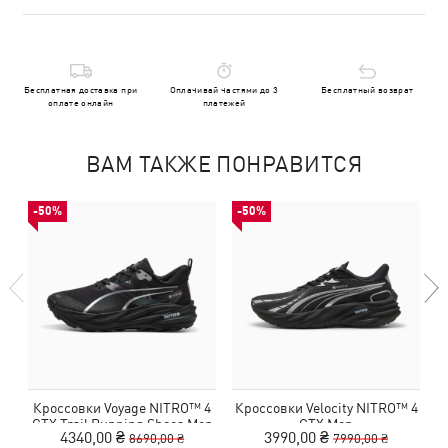
Бесплатная доставка при
Оплачивай частями до 3
Бесплатный возврат
оплате онлайн
платежей
ВАМ ТАКЖЕ ПОНРАВИТСЯ
-50%
-50%
Кроссовки Voyage NITRO™ 4
Кроссовки Velocity NITRO™ 4
К
GTX Trail Running Shoes Men
GTX Men
4340,00 ₴
3990,00 ₴
8690,00 ₴
7990,00 ₴