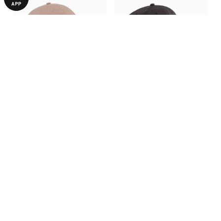
Кепка Essentials Script Dad
Кепка PUMA Run Club
Cap
Baseball Cap
540,00 ₴
690,00 ₴
1090,00 ₴
1390,00 ₴
БОЛЬШЕ ИЗ ЭТОЙ КОЛЛЕКЦИИ
-50%
-30%