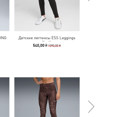
RONG
Детские леггинсы ESS Leggings
Детские легги
Youth
Train Ti
540,00 ₴
799,00 
1090,00 ₴
-29%