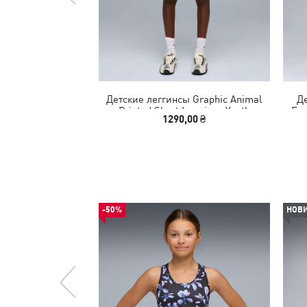
Детские леггинсы Graphic Animal
Де
Printed Short Leggings Youth
Ess
1290,00 ₴
-50%
НОВ