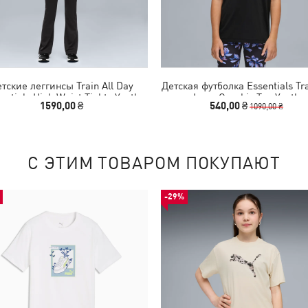
тские леггинсы Train All Day
Детская футболка Essentials Tr
entials High Waist Tights Youth
Logo Graphic Tee Youth
1590,00 ₴
540,00 ₴
1090,00 ₴
С ЭТИМ ТОВАРОМ ПОКУПАЮТ
-29%