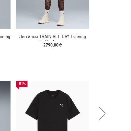
aining
Леггинсы TRAIN ALL DAY Training
Футболка Graphic
Tights Women
2790,00 ₴
990,00 
-51%