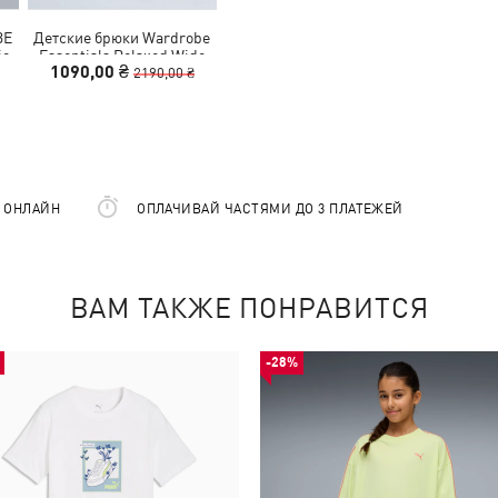
BE
Детские брюки Wardrobe
ie
Essentials Relaxed Wide
1090,00 ₴
Leg Sweatpants Youth
2190,00 ₴
Е ОНЛАЙН
ОПЛАЧИВАЙ ЧАСТЯМИ ДО 3 ПЛАТЕЖЕЙ
ВАМ ТАКЖЕ ПОНРАВИТСЯ
-28%