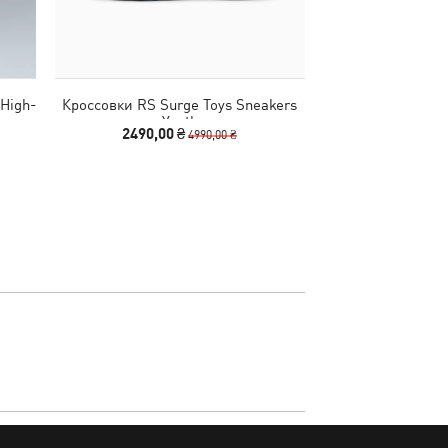
High-
Кроссовки RS Surge Toys Sneakers
Детское худи Wa
Youth
Relaxed H
2490,00 ₴
1090,00
4990,00 ₴