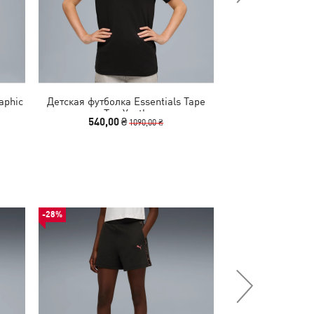
aphic
Детская футболка Essentials Tape
Детская футболк
Tee Youth
Tee 
540,00 ₴
540,00 
1090,00 ₴
-28%
-50%