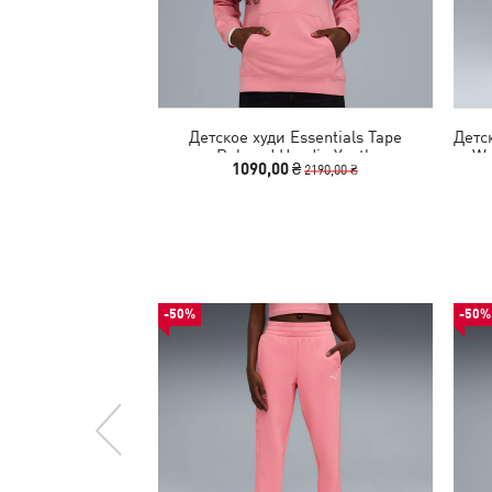
Детское худи Essentials Tape
Детс
Relaxed Hoodie Youth
Wa
1090,00 ₴
2190,00 ₴
-50%
-50%