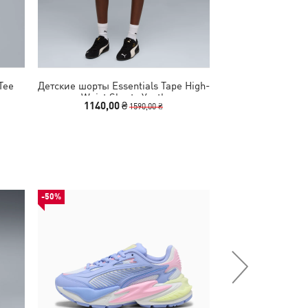
Tee
Детские шорты Essentials Tape High-
Детская футболк
Waist Shorts Youth
Tee 
1140,00 ₴
540,00 
1590,00 ₴
-50%
-50%