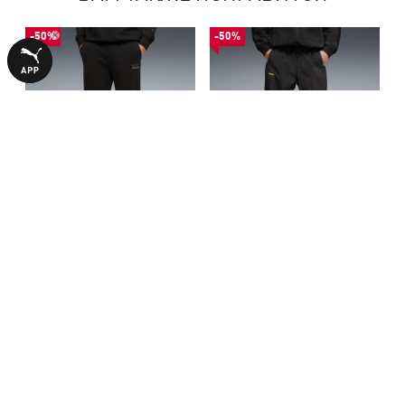
-50%
-50%
Штаны Porsche Legacy
Штаны PUMA x ASTON
Essentials Pants Men
MARTIN ARAMCO F1® TEAM
1390,00 ₴
2190,00 ₴
2790,00 ₴
4390,00 ₴
Lifestyle T7 Oversized Pants
Men
БОЛЬШЕ ИЗ ЭТОЙ КОЛЛЕКЦИИ
НОВИНКА
НОВИНКА