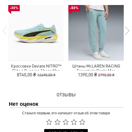
-30%
-50%
Кроссовки Deviate NITRO™
Штаны McLAREN RACING
Ш
Elite 4 Running Shoes Men
Essentials Pants Men
8740,00 ₴
1390,00 ₴
12490,00 ₴
2790,00 ₴
ОТЗЫВЫ
Нет оценок
Станьте первым, кто напишет отзыв об этом товаре