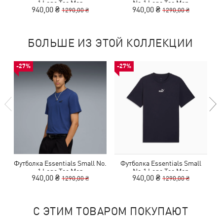
1 Logo Tee Men
No.1 Logo Tee Men
940,00 ₴
940,00 ₴
1290,00 ₴
1290,00 ₴
БОЛЬШЕ ИЗ ЭТОЙ КОЛЛЕКЦИИ
-27%
-27%
Футболка Essentials Small No.
Футболка Essentials Small
Ф
1 Logo Tee Men
No.1 Logo Tee Men
940,00 ₴
940,00 ₴
1290,00 ₴
1290,00 ₴
С ЭТИМ ТОВАРОМ ПОКУПАЮТ