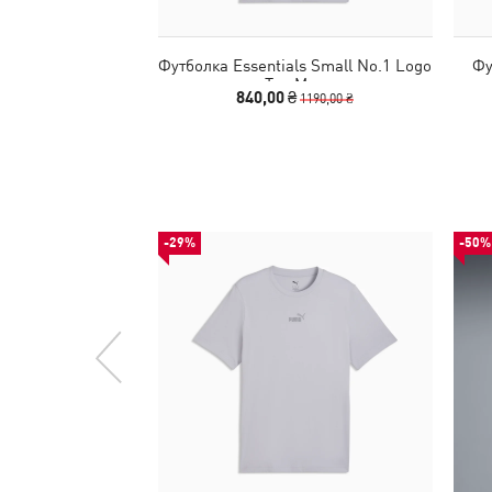
Футболка Essentials Small No.1 Logo
Фу
Tee Men
840,00 ₴
1190,00 ₴
-29%
-50%