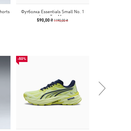
horts
Футболка Essentials Small No. 1
Футболка Essent
Logo Tee Men
Logo 
590,00 ₴
590,00 
1190,00 ₴
-50%
-50%