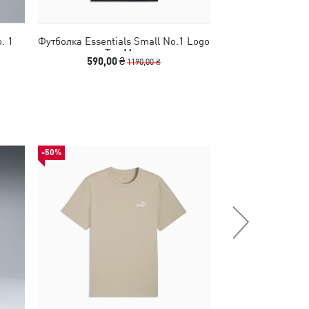
. 1
Футболка Essentials Small No.1 Logo
Футболка Essentia
Tee Men
Tee
590,00 ₴
590,00 
1190,00 ₴
-50%
-50%