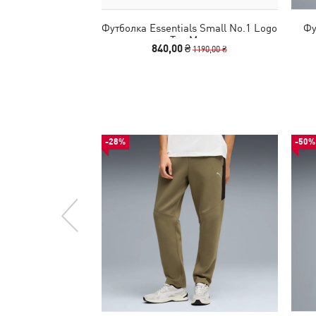
Футболка Essentials Small No.1 Logo
Фу
Tee Men
840,00 ₴
1190,00 ₴
-28%
-50%