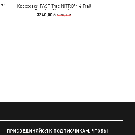
 7"
Кроссовки FAST-Trac NITRO™ 4 Trail
Спортивный ко
Running Shoes Men
Tracks
3240,00 ₴
2140,00
6490,00 ₴
ПРИСОЕДИНЯЙСЯ К ПОДПИСЧИКАМ, ЧТОБЫ