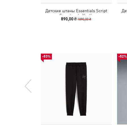
Детские штаны Essentials Script
Де
Sweatpants Youth
890,00 ₴
1890,00 ₴
-53%
-52%