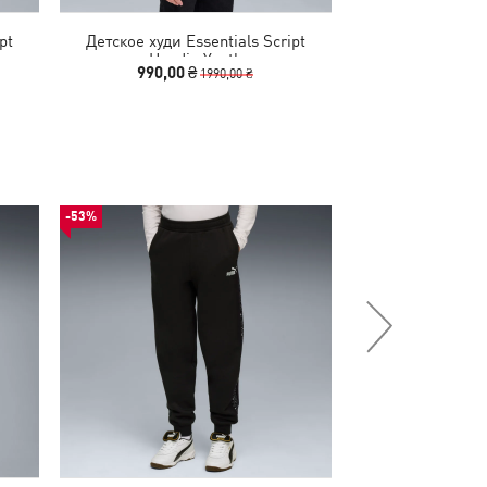
pt
Детское худи Essentials Script
Худи Essential
Hoodie Youth
Hoodi
990,00 ₴
1390,00
1990,00 ₴
-53%
-30%