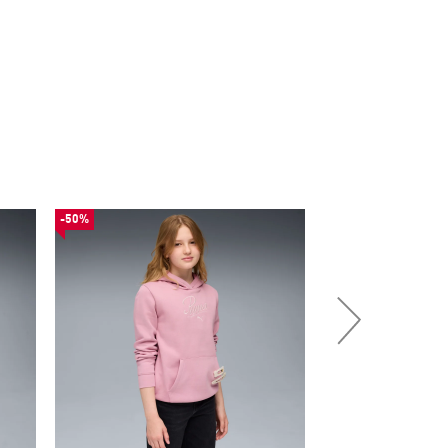
-50%
-54%