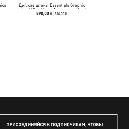
hics
Детские штаны Essentials Graphic
Детское худи Acti
Animal High-Waist Sweatpants Youth
Hoodi
890,00 ₴
1740,00
1890,00 ₴
ПРИСОЕДИНЯЙСЯ К ПОДПИСЧИКАМ, ЧТОБЫ