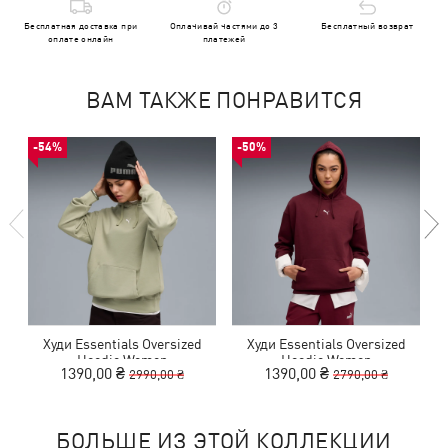
Бесплатная доставка при
Оплачивай частями до 3
Бесплатный возврат
оплате онлайн
платежей
ВАМ ТАКЖЕ ПОНРАВИТСЯ
-54%
-50%
Худи Essentials Oversized
Худи Essentials Oversized
Hoodie Women
Hoodie Women
1390,00 ₴
1390,00 ₴
2990,00 ₴
2790,00 ₴
БОЛЬШЕ ИЗ ЭТОЙ КОЛЛЕКЦИИ