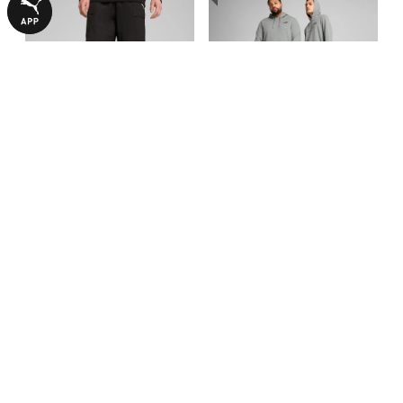
Брюки-карго WARDROBE ESS
Брюки Essentials No. 1 Logo
Relaxed Cargo Pants Men
Sweatpants Men
2790,00 ₴
2490,00 ₴
3990,00 ₴
С ЭТИМ ТОВАРОМ ПОКУПАЮТ
НОВИНКА
НОВИНКА