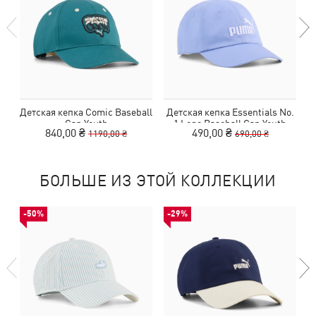
Детская кепка Comic Baseball
Детская кепка Essentials No.
Д
Cap Youth
1 Logo Baseball Cap Youth
840,00 ₴
490,00 ₴
1190,00 ₴
690,00 ₴
БОЛЬШЕ ИЗ ЭТОЙ КОЛЛЕКЦИИ
-50%
-29%