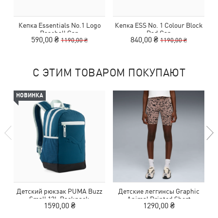
Кепка Essentials No.1 Logo
Кепка ESS No. 1 Colour Block
Д
Baseball Cap
Dad Cap
590,00 ₴
840,00 ₴
1190,00 ₴
1190,00 ₴
С ЭТИМ ТОВАРОМ ПОКУПАЮТ
НОВИНКА
Детский рюкзак PUMA Buzz
Детские леггинсы Graphic
Small 13L Backpack
Animal Printed Short
1590,00 ₴
1290,00 ₴
Leggings Youth