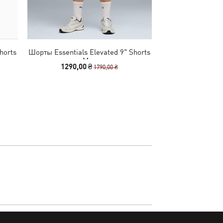
horts
Шорты Essentials Elevated 9" Shorts
Худи Essentials E
Men
1290,00 ₴
2990
1790,00 ₴