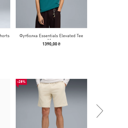
horts
Футболка Essentials Elevated Tee
Шорты Essentials 
Men
M
1390,00 ₴
1290,00
-28%