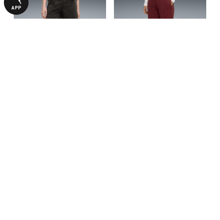
Шорты Essentials Wash High-
Штаны Essentials Elevated
Waist 5" Shorts Women
Comfort Wash Sweatpants
990,00 ₴
1390,00 ₴
1990,00 ₴
2790,00 ₴
Women
С ЭТИМ ТОВАРОМ ПОКУПАЮТ
-50%
-50%