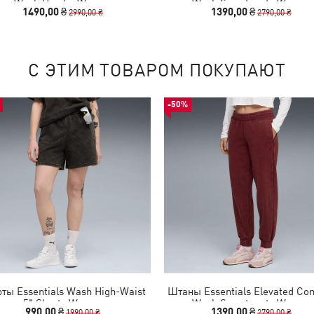
Wash Hoodie Women
Wash Sweatpants Women
1490,00 ₴
1390,00 ₴
2990,00 ₴
2790,00 ₴
С ЭТИМ ТОВАРОМ ПОКУПАЮТ
-50%
ты Essentials Wash High-Waist
Штаны Essentials Elevated Co
5" Shorts Women
Wash Sweatpants Women
990,00 ₴
1390,00 ₴
1990,00 ₴
2790,00 ₴