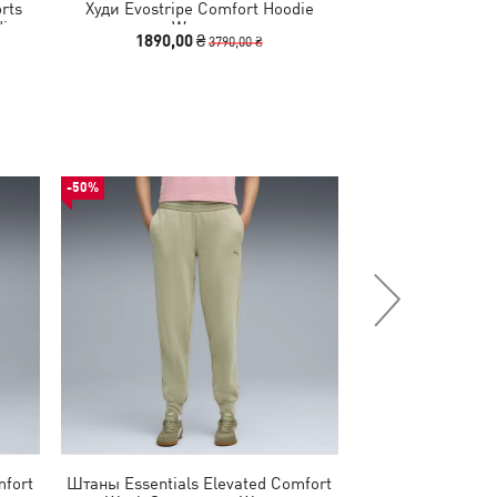
rts
Худи Evostripe Comfort Hoodie
Худи Scuderia F
die
Women
Hoodi
1890,00 ₴
2290,00
3790,00 ₴
-50%
-50%
mfort
Штаны Essentials Elevated Comfort
Футболка Esse