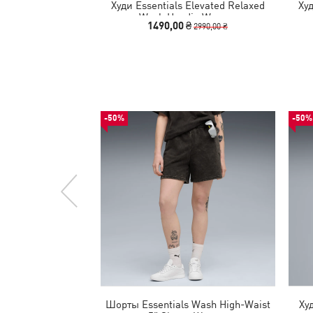
Худи Essentials Elevated Relaxed
Худ
Wash Hoodie Women
1490,00 ₴
2990,00 ₴
-50%
-50%
Шорты Essentials Wash High-Waist
Ху