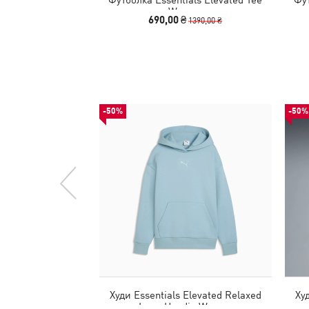
Women
690,00 ₴
1390,00 ₴
-50%
-50%
Худи Essentials Elevated Relaxed
Ху
Logo Hoodie Women