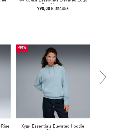
Tee Women
Wo
790,00 ₴
690,00 
1590,00 ₴
-50%
-50%
-Rise
Худи Essentials Elevated Hoodie
Кроссовки Devia
Women
Running S