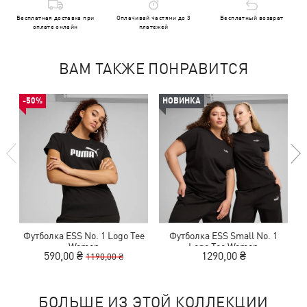
Бесплатная доставка при
Оплачивай частями до 3
Бесплатный возврат
оплате онлайн
платежей
ВАМ ТАКЖЕ ПОНРАВИТСЯ
-50%
НОВИНКА
Футболка ESS No. 1 Logo Tee
Футболка ESS Small No. 1
Women
Logo Tee Women
590,00 ₴
1290,00 ₴
1190,00 ₴
БОЛЬШЕ ИЗ ЭТОЙ КОЛЛЕКЦИИ