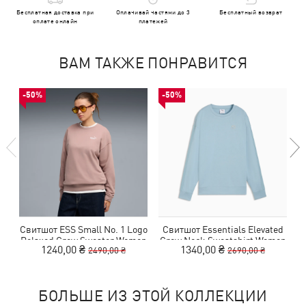
Бесплатная доставка при
Оплачивай частями до 3
Бесплатный возврат
оплате онлайн
платежей
ВАМ ТАКЖЕ ПОНРАВИТСЯ
-50%
-50%
Свитшот ESS Small No. 1 Logo
Свитшот Essentials Elevated
Relaxed Crew Sweater Women
Crew Neck Sweatshirt Women
1240,00 ₴
1340,00 ₴
2490,00 ₴
2690,00 ₴
БОЛЬШЕ ИЗ ЭТОЙ КОЛЛЕКЦИИ