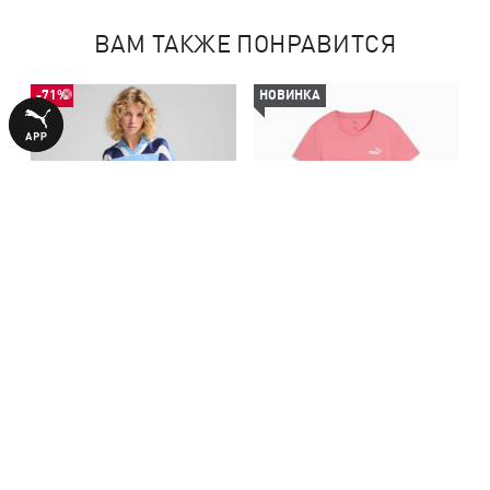
ВАМ ТАКЖЕ ПОНРАВИТСЯ
-71%
НОВИНКА
Футболка
Футболка Essentials Small No.
FUTURE.PUMA.ARCHIVE
1 Logo Tee Women
699,00 ₴
1290,00 ₴
2390,00 ₴
Football Jersey Baby Tee
Women
БОЛЬШЕ ИЗ ЭТОЙ КОЛЛЕКЦИИ
-50%
-50%