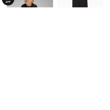
Детская футболка ESS No. 1
Детские леггинсы ESS No. 1
Logo Tee Kids
Logo Leggings Kids
690,00 ₴
990,00 ₴
С ЭТИМ ТОВАРОМ ПОКУПАЮТ
-29%
НОВИНКА