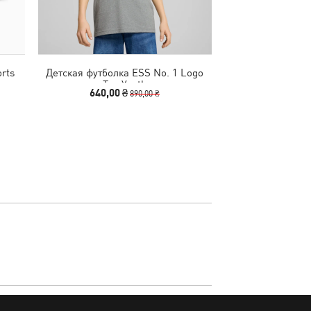
orts
Детская футболка ESS No. 1 Logo
Кроссовки Ele
Tee Youth
Running S
640,00 ₴
1890,00
890,00 ₴