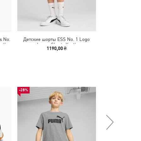
s No.
Детские шорты ESS No. 1 Logo
Детская футболк
outh
Jersey Shorts Youth
Tee 
1190,00 ₴
640,00
-28%
-50%