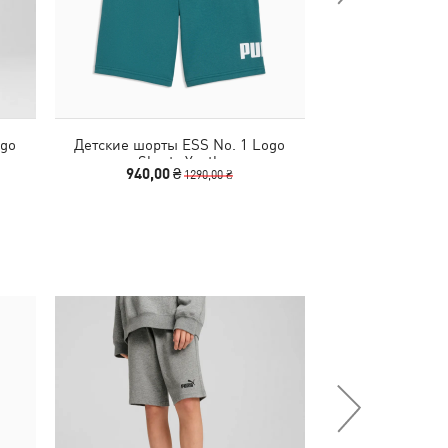
ogo
Детские шорты ESS No. 1 Logo
Детские шорты Es
Shorts Youth
Short
940,00 ₴
1290
1290,00 ₴
-28%