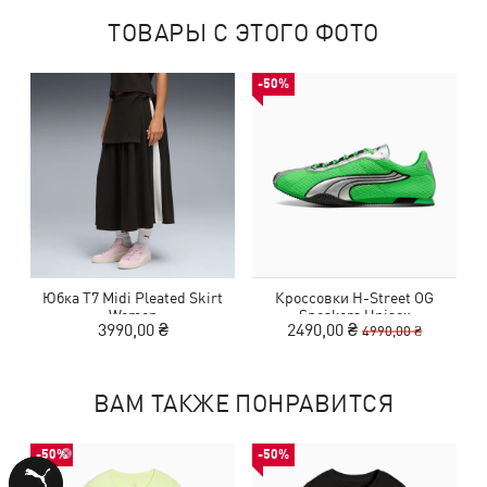
ТОВАРЫ С ЭТОГО ФОТО
-50%
Юбка T7 Midi Pleated Skirt
Кроссовки H-Street OG
Women
Sneakers Unisex
3990,00 ₴
2490,00 ₴
4990,00 ₴
ВАМ ТАКЖЕ ПОНРАВИТСЯ
-50%
-50%