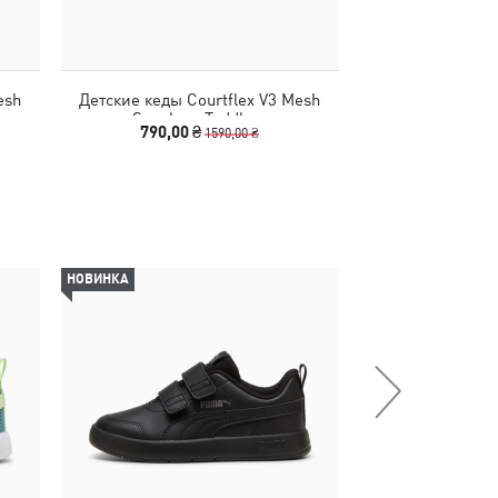
esh
Детские кеды Courtflex V3 Mesh
Детские кеды C
Sneakers Toddlers
Sneakers
790,00 ₴
790,00 
1590,00 ₴
НОВИНКА
-28%