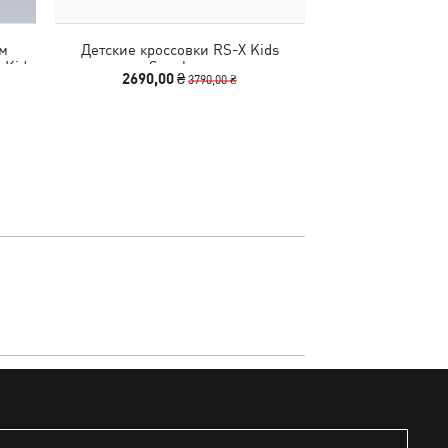
юм
Детские кроссовки RS-X Kids
Детская футбо
 Kids
Sneakers
Graphic
2690,00 ₴
440,00
3790,00 ₴