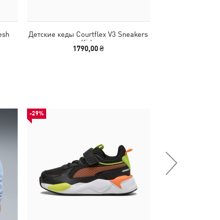
esh
Детские кеды Courtflex V3 Sneakers
Детские кеды Cou
Kids
K
1790,00 ₴
1290,00
-29%
-51%