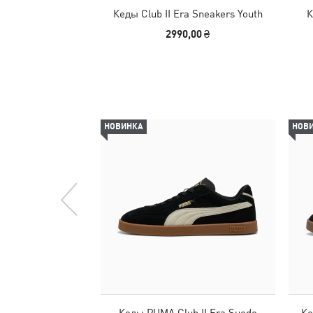
Кеды Club II Era Sneakers Youth
К
2990,00 ₴
НОВИНКА
НОВ
Кеды PUMA Club II Era Suede
Ке