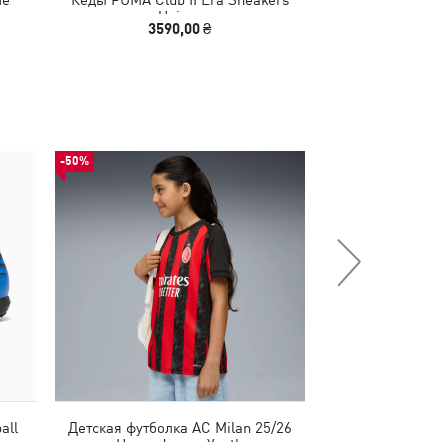
Unisex
Un
3590,00 ₴
2540,00
-50%
-29%
all
Детская футболка AC Milan 25/26
Детская кепка Ess
Home Jersey Youth
Baseball