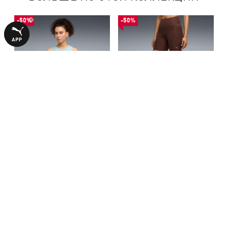
-50%
-50%
Майка CLOUDSPUN Training
Легинсы CLOUDSPUN 6"
Tank Women
Short Tights Women
790,00 ₴
1190,00 ₴
1590,00 ₴
2390,00 ₴
С ЭТИМ ТОВАРОМ ПОКУПАЮТ
-50%
НОВИНКА