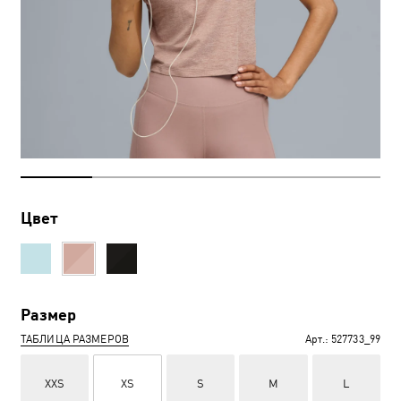
Цвет
Размер
ТАБЛИЦА РАЗМЕРОВ
Арт.:
527733_99
XXS
XS
S
M
L