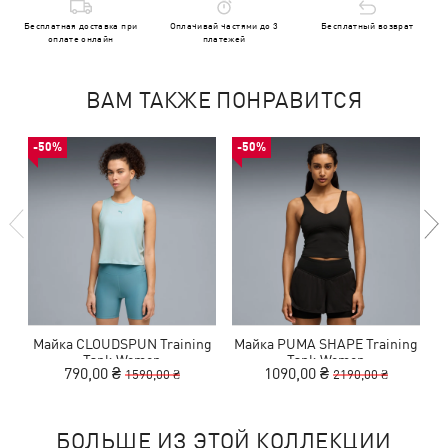
Бесплатная доставка при
Оплачивай частями до 3
Бесплатный возврат
оплате онлайн
платежей
ВАМ ТАКЖЕ ПОНРАВИТСЯ
-50%
-50%
Майка CLOUDSPUN Training
Майка PUMA SHAPE Training
М
Tank Women
Tank Women
790,00 ₴
1090,00 ₴
1590,00 ₴
2190,00 ₴
БОЛЬШЕ ИЗ ЭТОЙ КОЛЛЕКЦИИ