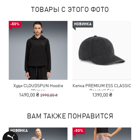
ТОВАРЫ С ЭТОГО ФОТО
-50%
НОВИНКА
Худи CLOUDSPUN Hoodie
Кепка PREMIUM ESS CLASSIC
Women
Baseball Cap
1490,00 ₴
1390,00 ₴
2990,00 ₴
ВАМ ТАКЖЕ ПОНРАВИТСЯ
НОВИНКА
-50%