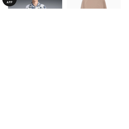
Поло CLOUDSPUN Palm Golf
Свитшот CLOUDSPUN
Polo Men
Crewneck Golf Sweatshirt Men
4190,00 ₴
4690,00 ₴
С ЭТИМ ТОВАРОМ ПОКУПАЮТ
НОВИНКА
-50%