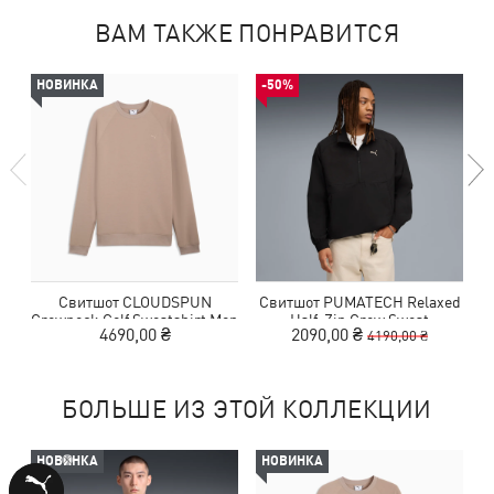
ВАМ ТАКЖЕ ПОНРАВИТСЯ
НОВИНКА
-50%
Свитшот CLOUDSPUN
Свитшот PUMATECH Relaxed
Crewneck Golf Sweatshirt Men
Half-Zip Crew Sweat
4690,00 ₴
2090,00 ₴
4190,00 ₴
БОЛЬШЕ ИЗ ЭТОЙ КОЛЛЕКЦИИ
НОВИНКА
НОВИНКА