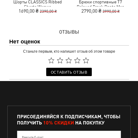
Шорты CLASSICS Ribbed
Брюки спортивные T7
О
Shorts Women
Relaxed Track Pants Men
1690,00 ₴
2790,00 ₴
2390,00 ₴
3990,00 ₴
ОТЗЫВЫ
Нет оценок
Станьте первым, кто напишет отзыв об этом товаре
ОСТАВИТЬ ОТЗЫВ
ПРИСОЕДИНЯЙСЯ К ПОДПИСЧИКАМ, ЧТОБЫ
ПОЛУЧИТЬ
10% СКИДКИ
НА ПОКУПКУ
Введите E-mail