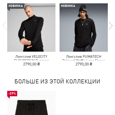
НОВИНКА
НОВИНКА
Лонгслив VELOCITY
Лонгслив PUMATECH
CLOUDSPUN Running
Relaxed Waffle Long Sleeve
2790,00 ₴
2790,00 ₴
Quarter-Zip Top Men
Tee Men
БОЛЬШЕ ИЗ ЭТОЙ КОЛЛЕКЦИИ
-29%