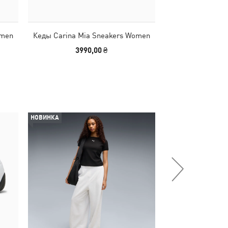
omen
Кеды Carina Mia Sneakers Women
Кеды Carina Mi
3990,00 ₴
3990
НОВИНКА
-51%