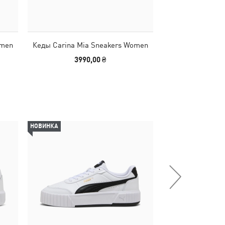
omen
Кеды Carina Mia Sneakers Women
Кеды Carina Mi
3990,00 ₴
2790,00
НОВИНКА
НОВИНКА