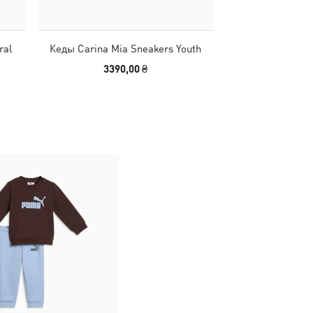
ral
Кеды Carina Mia Sneakers Youth
Кеды Carina Mi
3390,00 ₴
2999,00