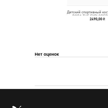
Детский спортивный ко
DORA THE EXPLORER 
2490,00 ₴
Tracksuit Toddl
Нет оценок