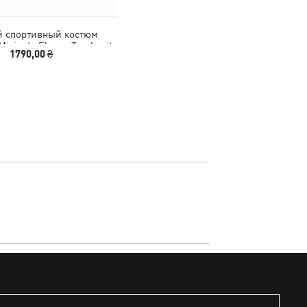
й спортивный костюм
Minicats Fleece Tracksuit
1790,00 ₴
Toddlers