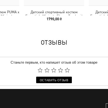
стюм PUMA x
Детский спортивный костюм
Детски
Minicats
Essentials Minicats Fleece Tracksuit
Essentials 
1790,00 ₴
ers
Toddlers
ОТЗЫВЫ
Станьте первым, кто напишет отзыв об этом товаре
ОСТАВИТЬ ОТЗЫВ