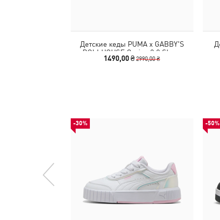
Детские кеды PUMA x GABBY'S
Д
DOLLHOUSE Carina 3.0 Shoes
1490,00 ₴
2990,00 ₴
Toddlers
-30%
-50%