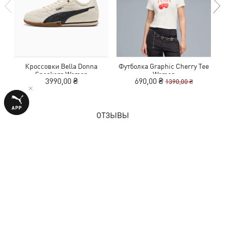
Кроссовки Bella Donna
Футболка Graphic Cherry Tee
Ш
Sneakers Women
Women
3990,00 ₴
690,00 ₴
1390,00 ₴
ОТЗЫВЫ
1 оценка
5,0
из 5 звезд
ОСТАВИТЬ ОТЗЫВ
Показать подробности