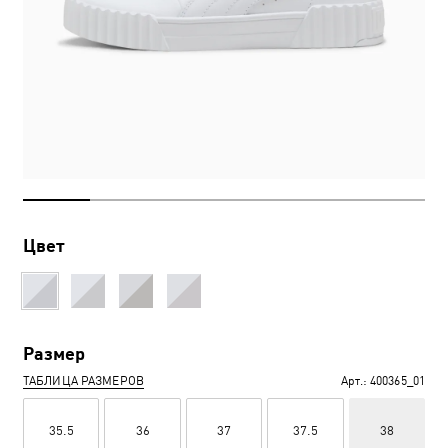
Цвет
Размер
ТАБЛИЦА РАЗМЕРОВ
Арт.:
400365_01
35.5
36
37
37.5
38