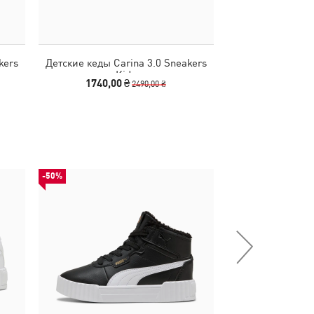
kers
Детские кеды Carina 3.0 Sneakers
Детские кеды Ca
Kids
K
1740,00 ₴
1190,00
2490,00 ₴
-50%
-52%